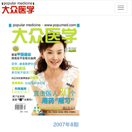
Toggl
naviga
2007年8期