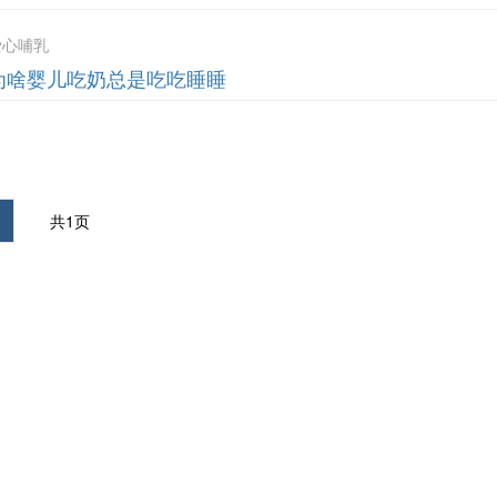
爱心哺乳
为啥婴儿吃奶总是吃吃睡睡
共1页