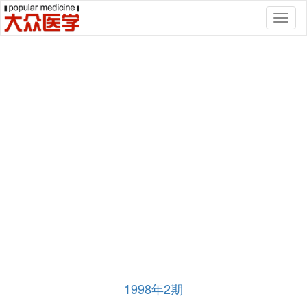
Toggl
naviga
1998年2期