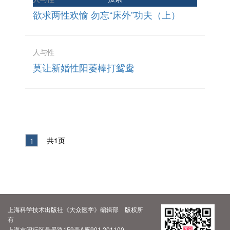
欲求两性欢愉 勿忘“床外”功夫（上）
人与性
莫让新婚性阳萎棒打鸳鸯
共1页
1
上海科学技术出版社《大众医学》编辑部 版权所
有
上海市闵行区号景路159弄A座901 201100