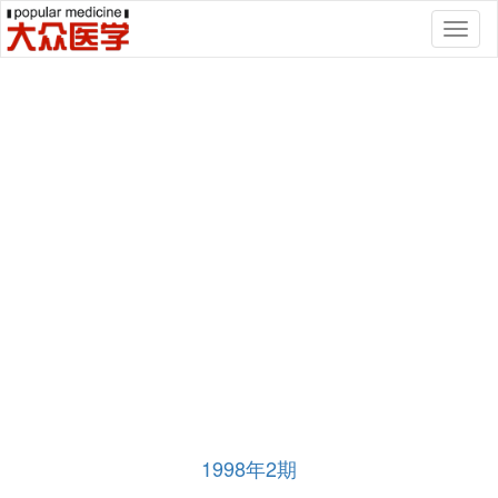
Toggl
naviga
1998年2期